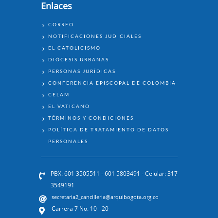
Enlaces
ENLACES
CORREO
NOTIFICACIONES JUDICIALES
EL CATOLICISMO
DIÓCESIS URBANAS
PERSONAS JURÍDICAS
CONFERENCIA EPISCOPAL DE COLOMBIA
CELAM
EL VATICANO
TÉRMINOS Y CONDICIONES
POLÍTICA DE TRATAMIENTO DE DATOS
PERSONALES
PBX: 601 3505511 - 601 5803491 - Celular: 317
3549191
secretaria2_cancilleria@arquibogota.org.co
Carrera 7 No. 10 - 20