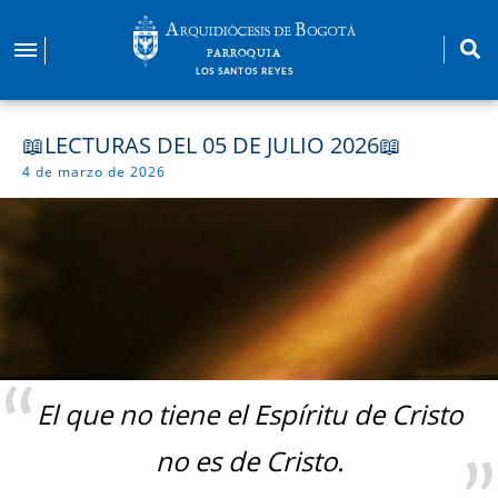
Pasar
al
PARROQUIA
contenido
LOS SANTOS REYES
principal
📖LECTURAS DEL 05 DE JULIO 2026📖
4 de marzo de 2026
El que no tiene el Espíritu de Cristo
no es de Cristo.